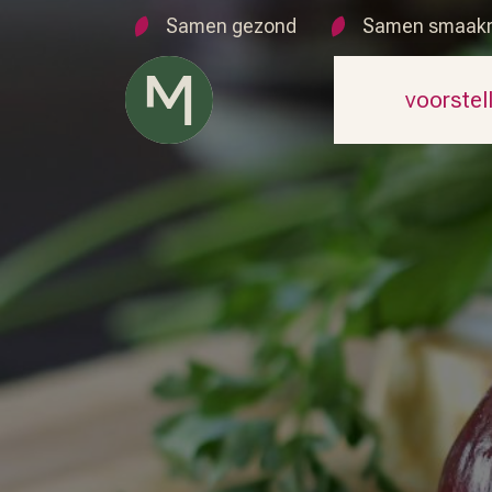
Samen gezond
Samen smaak
voorstel