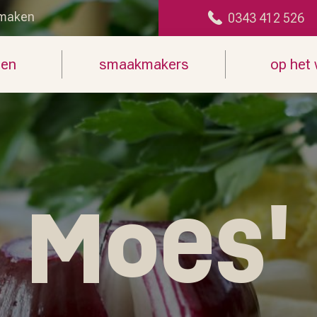
maken
0343 412 526
len
smaakmakers
op het
Moes'