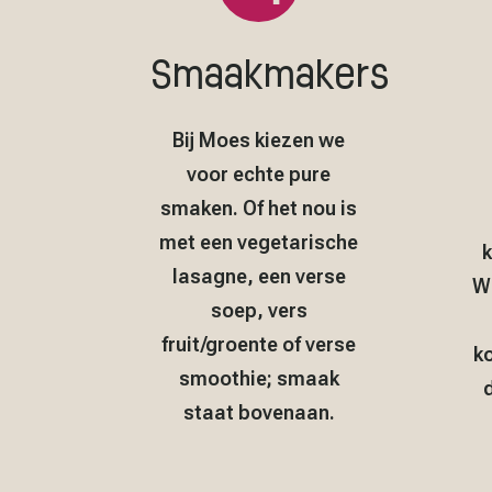
Smaakmakers
Bij Moes kiezen we
voor echte pure
smaken. Of het nou is
met een vegetarische
k
lasagne, een verse
We
soep, vers
fruit/groente of verse
k
smoothie; smaak
d
staat bovenaan.