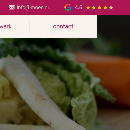
info@moes.nu
4.6
 werk
contact