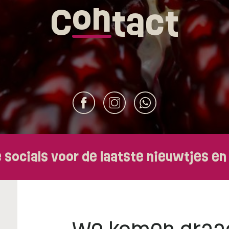
on
C
tact
e socials voor de laatste nieuwtjes en