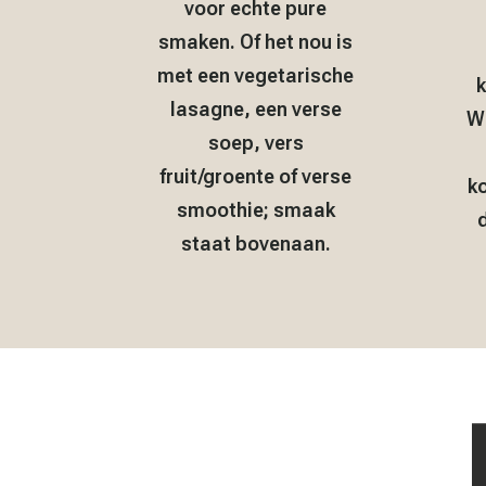
voor echte pure
smaken. Of het nou is
met een vegetarische
k
lasagne, een verse
We
soep, vers
fruit/groente of verse
k
smoothie; smaak
d
staat bovenaan.