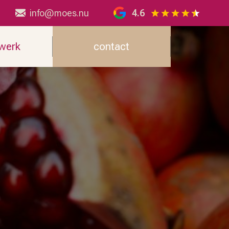
info@moes.nu
4.6
 werk
contact