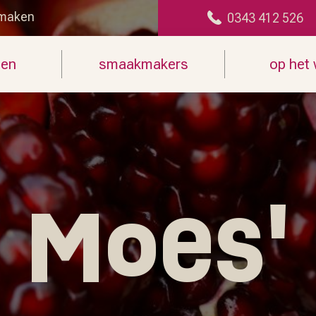
maken
0343 412 526
len
smaakmakers
op het
Moes'